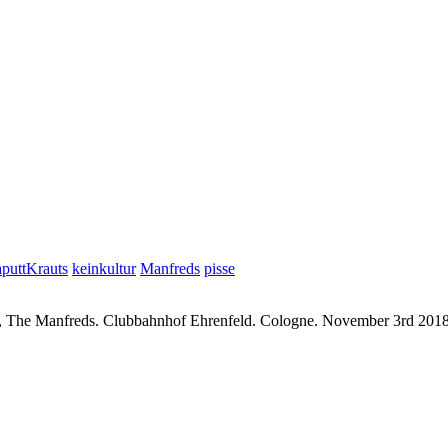
puttKrauts
keinkultur
Manfreds
pisse
s, The Manfreds. Clubbahnhof Ehrenfeld. Cologne. November 3rd 201