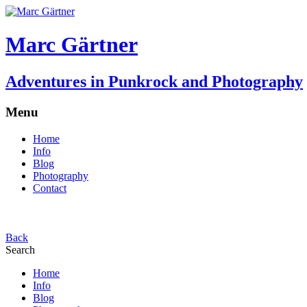
Marc Gärtner
Adventures in Punkrock and Photography
Menu
Home
Info
Blog
Photography
Contact
Back
Search
Home
Info
Blog