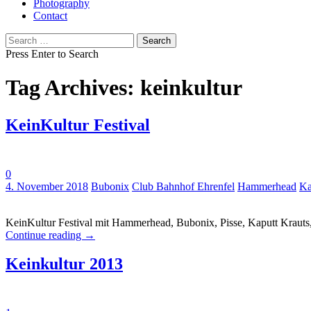
Photography
Contact
Search
for:
Press Enter to Search
Tag Archives: keinkultur
KeinKultur Festival
0
Tags:
4. November 2018
Bubonix
Club Bahnhof Ehrenfel
Hammerhead
Ka
KeinKultur Festival mit Hammerhead, Bubonix, Pisse, Kaputt Kraut
Continue reading
→
Keinkultur 2013