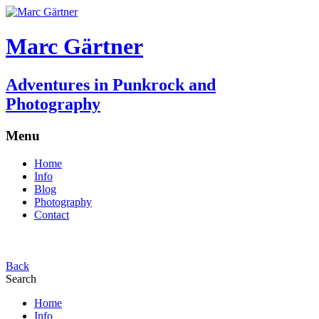
Marc Gärtner
Adventures in Punkrock and
Photography
Menu
Home
Info
Blog
Photography
Contact
Back
Search
Home
Info