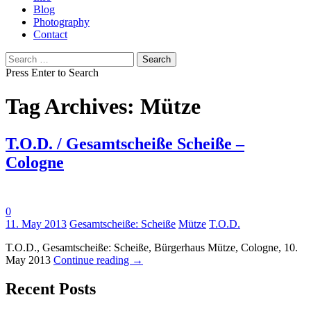
Blog
Photography
Contact
Search
for:
Press Enter to Search
Tag Archives: Mütze
T.O.D. / Gesamtscheiße Scheiße –
Cologne
0
Tags:
11. May 2013
Gesamtscheiße: Scheiße
Mütze
T.O.D.
T.O.D., Gesamtscheiße: Scheiße, Bürgerhaus Mütze, Cologne, 10.
May 2013
Continue reading
→
Recent Posts